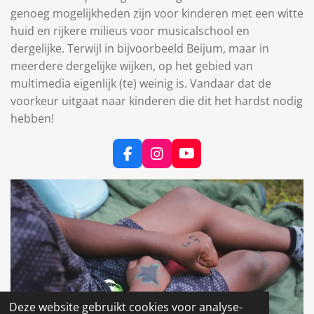
genoeg mogelijkheden zijn voor kinderen met een witte
huid en rijkere milieus voor musicalschool en
dergelijke. Terwijl in bijvoorbeeld Beijum, maar in
meerdere dergelijke wijken, op het gebied van
multimedia eigenlijk (te) weinig is. Vandaar dat de
voorkeur uitgaat naar kinderen die dit het hardst nodig
hebben!
F
I
Y
a
n
o
c
s
u
e
t
T
b
a
u
o
g
b
o
r
e
k
a
m
Deze website gebruikt cookies voor analyse-