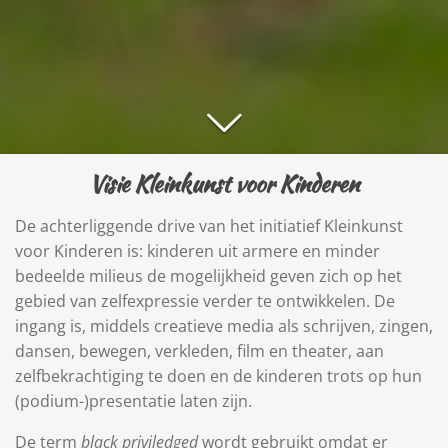
Visie Kleinkunst voor Kinderen
De achterliggende drive van het initiatief Kleinkunst
voor Kinderen is: kinderen uit armere en minder
bedeelde milieus de mogelijkheid geven zich op het
gebied van zelfexpressie verder te ontwikkelen. De
ingang is, middels creatieve media als schrijven, zingen,
dansen, bewegen, verkleden, film en theater, aan
zelfbekrachtiging te doen en de kinderen trots op hun
(podium-)presentatie laten zijn.
De term
black priviledged
wordt gebruikt omdat er