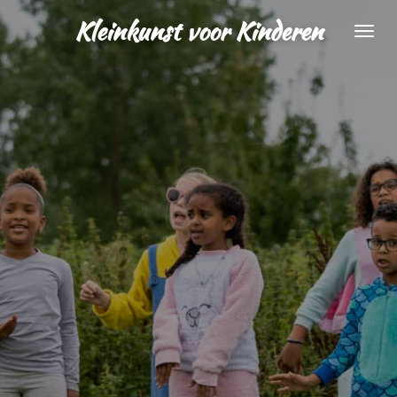
Ga
Kleinkunst voor Kinderen
direct
naar
de
hoofdinhoud